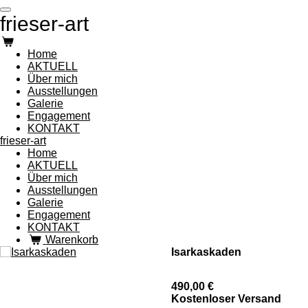
Zum
frieser-art
Hauptinhalt
springen
Home
AKTUELL
Über mich
Ausstellungen
Galerie
Engagement
KONTAKT
frieser-art
Home
AKTUELL
Über mich
Ausstellungen
Galerie
Engagement
KONTAKT
Warenkorb
Isarkaskaden
490,00 €
Kostenloser Versand