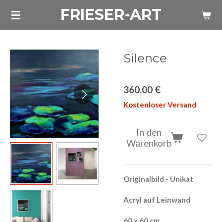
FRIESER-ART
Zum
Hauptinhalt
springen
Silence
360,00 €
Kostenloser Versand
In den
Warenkorb
Originalbild - Unikat
Acryl auf Leinwand
60 x 60 cm